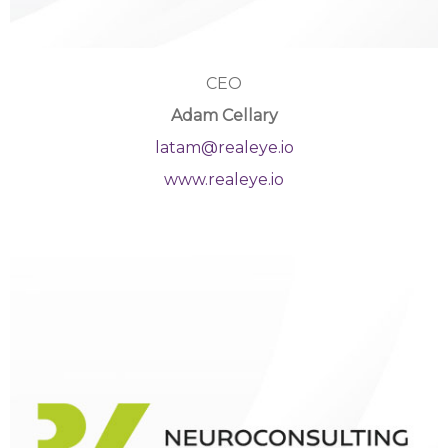
CEO
Adam Cellary
latam@realeye.io
www.realeye.io