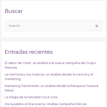
Buscar
B
u
s
c
a
Entradas recientes
r
p
El sabor de creer: un análisis a la nueva campaña del Grupo
Nutresa
o
r
La memoria y sus matices: un análisis desde la ciencia y el
marketing
:
Marketing Transmedia: un análisis desde la franquicia Twisted
Metal
La Magia de la Navidad Coca-Cola
De la paleta al Dracuverso: Análisis Campaña Drácula