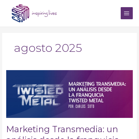
Ir
Main
al
Men
contenido
agosto 2025
Marketing
Transmedia:
un
análisis
desde
la
franquicia
Twisted
Metal
Marketing Transmedia: un