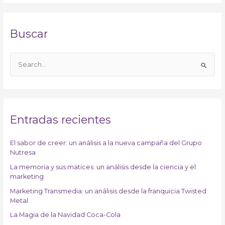
Buscar
B
u
s
c
a
Entradas recientes
r
p
El sabor de creer: un análisis a la nueva campaña del Grupo
Nutresa
o
r
La memoria y sus matices: un análisis desde la ciencia y el
marketing
:
Marketing Transmedia: un análisis desde la franquicia Twisted
Metal
La Magia de la Navidad Coca-Cola