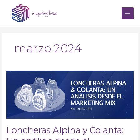
Ir
Main
al
Men
contenido
marzo 2024
Loncheras
Alpina
y
Colanta:
Un
análisis
desde
el
Marketing
Loncheras Alpina y Colanta:
Mix