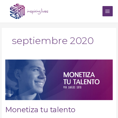
Ir
Main
al
Men
contenido
septiembre 2020
Monetiza
tu
talento
Monetiza tu talento