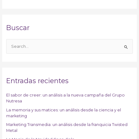
Buscar
B
u
s
c
a
Entradas recientes
r
p
El sabor de creer: un análisis a la nueva campaña del Grupo
Nutresa
o
r
La memoria y sus matices: un análisis desde la ciencia y el
marketing
:
Marketing Transmedia: un análisis desde la franquicia Twisted
Metal