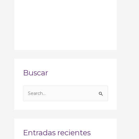
Buscar
B
u
s
c
a
Entradas recientes
r