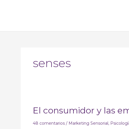
Ir
al
contenido
senses
El
consumidor
El consumidor y las em
y
las
emociones
48 comentarios
/
Marketing Sensorial
,
Psicolog