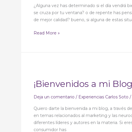
–
¿Alguna vez has determinado si el día vendrá bien
Parte
se cruza por tu ventana? o de repente has pen
II
de mejor calidad? bueno, si alguna de estas situ
Read More »
¡Bienvenidos
a
¡Bienvenidos a mi Blog
mi
Blog!
Deja un comentario
/
Experiencias Carlos Soto
Quiero darte la bienvenida a mi blog, a través 
en temas relacionados al marketing y las neuro
diferentes líderes y autores en la materia. Si 
consumidor has