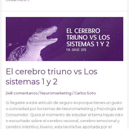
El
cerebro
triuno
vs
Los
sistemas
1
y
2
El cerebro triuno vs Los
sistemas 1 y 2
248 comentarios
/
Neuromarketing
/
Carlos Soto
Si llegaste a este artículo de seguro es porque tienes un gusto
o curiosidad por los temas de Neuromarketing y Psicología del
Consumidor. Quizá al momento de estudiar el tema hayas visto
o escuchado sobre el cerebro racional, cerebro emocional y
cerebro instintivo, bueno, esta teoría fue aportada por el