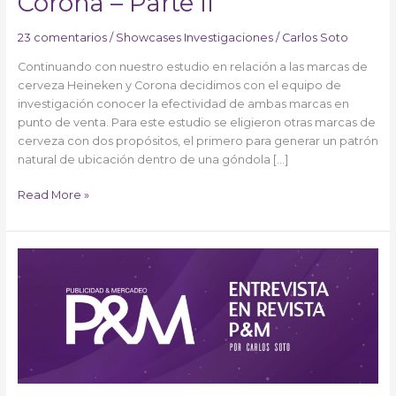
Corona – Parte II
23 comentarios
/
Showcases Investigaciones
/
Carlos Soto
Continuando con nuestro estudio en relación a las marcas de
cerveza Heineken y Corona decidimos con el equipo de
investigación conocer la efectividad de ambas marcas en
punto de venta. Para este estudio se eligieron otras marcas de
cerveza con dos propósitos, el primero para generar un patrón
natural de ubicación dentro de una góndola […]
Read More »
Entrevista
en
Revista
P&M