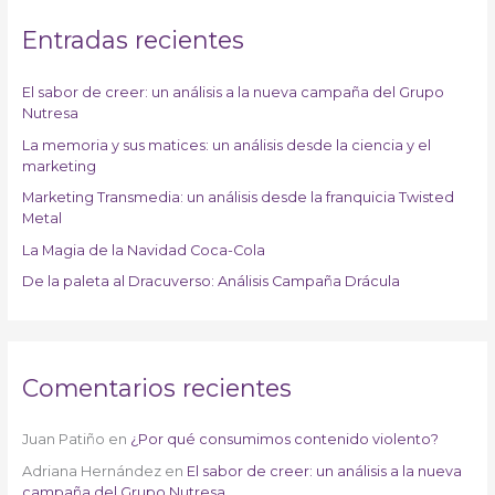
c
a
Entradas recientes
r
p
El sabor de creer: un análisis a la nueva campaña del Grupo
Nutresa
o
r
La memoria y sus matices: un análisis desde la ciencia y el
marketing
:
Marketing Transmedia: un análisis desde la franquicia Twisted
Metal
La Magia de la Navidad Coca-Cola
De la paleta al Dracuverso: Análisis Campaña Drácula
Comentarios recientes
Juan Patiño
en
¿Por qué consumimos contenido violento?
Adriana Hernández
en
El sabor de creer: un análisis a la nueva
campaña del Grupo Nutresa