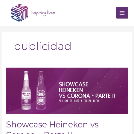
Ir
Main
al
Men
contenido
publicidad
Showcase
Heineken
vs
Corona
–
Parte
II
Showcase Heineken vs